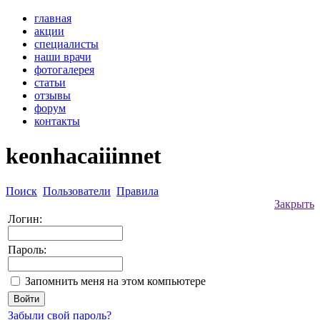
главная
акции
специалисты
наши врачи
фотогалерея
статьи
отзывы
форум
контакты
keonhacaiiinnet
Поиск
Пользователи
Правила
Закрыть
Логин:
Пароль:
Запомнить меня на этом компьютере
Забыли свой пароль?