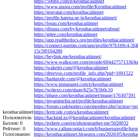
https://500px.com/p/keonhacaiiinnet
https://www.quora.com/profile/Keonhacaiiinnet
https://gravatar.com/keonhacaiiinnet
https://profile.hatena.ne.jp/keonhacaiiinnet/
https://issuu.com/keonhacaiiinnet
https://disqus.com/by/keonhacaiiinnet/about/
https://gitee.com/keonhacaiiinnet
https://app.readthedocs.org/profiles/keonhacaiiinnet/
https://connect.garmin.com/app/profile/97b1b9c4-3f
15c5f0104280
https://heylink.me/keonhacaiiinnet/
https://www.walkscore.com/people/694427571336/ke
https://wakelet.com/@keonhacaiiinnet
https://dreevoo.com/profile_info.php?pid=1691522
https://hashnode.com/@keonhacaiiinnet
https://www.instapaper.com/p/keonhacaiiinnet
https://writexo.com/share/625e7b5b0c10
https://pbase.com/keonhacaiiinnet/image/176307591
https://myanimelist.net/profile/keonhacaiiinnet
https://forum.codeigniter.com/member.php?action=p
keonhacaiiinnet
https://leetcode.com/u/keonhacaiiinnet/
Пользователь
https://hackmd.io/@keonhacaiiinnet/keonhacaiiinnet
Баллов:
0
https://pxhere.com/en/photographer-me/5020032
Рейтинг:
0
https://www.callupcontact.com/b/businessprofile/keo
Голосование:
https://keonhacaiiinnet.blogspot.com/2026/05/keonhac