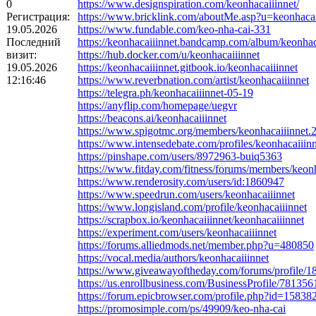
0
https://www.designspiration.com/keonhacaiiinnet/
Регистрация:
https://www.bricklink.com/aboutMe.asp?u=keonhacai
19.05.2026
https://www.fundable.com/keo-nha-cai-331
Последний
https://keonhacaiiinnet.bandcamp.com/album/keonhac
визит:
https://hub.docker.com/u/keonhacaiiinnet
19.05.2026
https://keonhacaiiinnet.gitbook.io/keonhacaiiinnet
12:16:46
https://www.reverbnation.com/artist/keonhacaiiinnet
https://telegra.ph/keonhacaiiinnet-05-19
https://anyflip.com/homepage/uegvr
https://beacons.ai/keonhacaiiinnet
https://www.spigotmc.org/members/keonhacaiiinnet.
https://www.intensedebate.com/profiles/keonhacaiiinn
https://pinshape.com/users/8972963-buiq5363
https://www.fitday.com/fitness/forums/members/keonh
https://www.renderosity.com/users/id:1860947
https://www.speedrun.com/users/keonhacaiiinnet
https://www.longisland.com/profile/keonhacaiiinnet
https://scrapbox.io/keonhacaiiinnet/keonhacaiiinnet
https://experiment.com/users/keonhacaiiinnet
https://forums.alliedmods.net/member.php?u=480850
https://vocal.media/authors/keonhacaiiinnet
https://www.giveawayoftheday.com/forums/profile/
https://us.enrollbusiness.com/BusinessProfile/781356
https://forum.epicbrowser.com/profile.php?id=15838
https://promosimple.com/ps/49909/keo-nha-cai