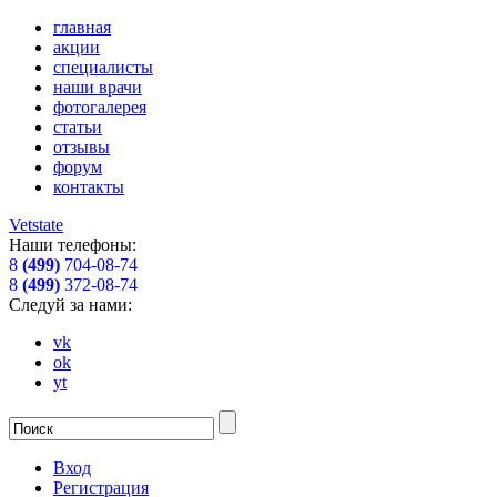
главная
акции
специалисты
наши врачи
фотогалерея
статьи
отзывы
форум
контакты
Vetstate
Наши телефоны:
8
(499)
704-08-74
8
(499)
372-08-74
Следуй за нами:
vk
ok
yt
Вход
Регистрация