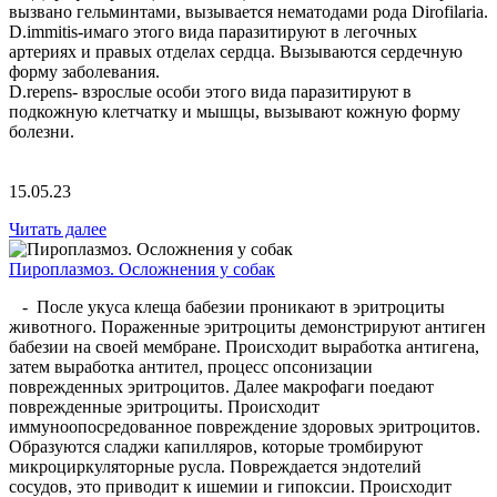
вызвано гельминтами, вызывается нематодами рода Dirofilaria.
D.immitis-имаго этого вида паразитируют в легочных
артериях и правых отделах сердца. Вызываются сердечную
форму заболевания.
D.repens- взрослые особи этого вида паразитируют в
подкожную клетчатку и мышцы, вызывают кожную форму
болезни.
15.05.23
Читать далее
Пироплазмоз. Осложнения у собак
- После укуса клеща бабезии проникают в эритроциты
животного. Пораженные эритроциты демонстрируют антиген
бабезии на своей мембране. Происходит выработка антигена,
затем выработка антител, процесс опсонизации
поврежденных эритроцитов. Далее макрофаги поедают
поврежденные эритроциты. Происходит
иммуноопосредованное повреждение здоровых эритроцитов.
Образуются сладжи капилляров, которые тромбируют
микроциркуляторные русла. Повреждается эндотелий
сосудов, это приводит к ишемии и гипоксии. Происходит