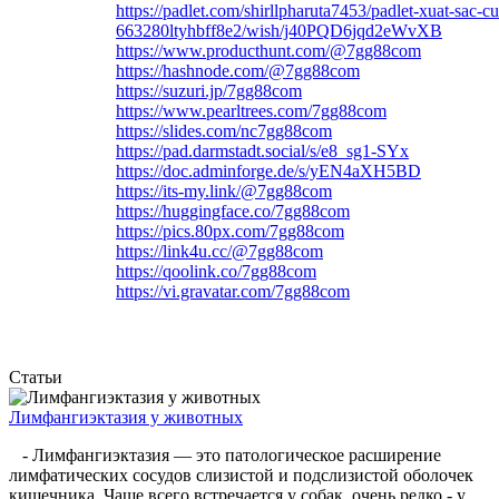
https://padlet.com/shirllpharuta7453/padlet-xuat-sac-cu
663280ltyhbff8e2/wish/j40PQD6jqd2eWvXB
https://www.producthunt.com/@7gg88com
https://hashnode.com/@7gg88com
https://suzuri.jp/7gg88com
https://www.pearltrees.com/7gg88com
https://slides.com/nc7gg88com
https://pad.darmstadt.social/s/e8_sg1-SYx
https://doc.adminforge.de/s/yEN4aXH5BD
https://its-my.link/@7gg88com
https://huggingface.co/7gg88com
https://pics.80px.com/7gg88com
https://link4u.cc/@7gg88com
https://qoolink.co/7gg88com
https://vi.gravatar.com/7gg88com
Статьи
Лимфангиэктазия у животных
- Лимфангиэктазия — это патологическое расширение
лимфатических сосудов слизистой и подслизистой оболочек
кишечника. Чаще всего встречается у собак, очень редко - у