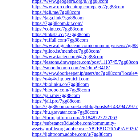
https://www.geogebra.org/u/7gg88com
https://www.qrcodechimp.com/page/7gg88com
https://igli.me/7gg88com
https://jaga.link/7gg88com
https://7gg88com.kit.com/
https://cointr.ee/7gg88com
https://linksta.cc/@7gg88com
https://raffall.com/7gg88com
https://www.digitalocean.com/community/users/7gg8
https://giloo.ist/member/7gg88com/
https://www.tacter.com/@7gg88com
https://lessons.drawspace.com/post/1113745/7gg88co
https://smoothcomp.com/en/club/93418/
https://www.doorkeeper.jp/users/nc7gg88com?locale=
https://u4q4y.hp.peraichi.com
https://biolinku.co/7gg88com
https://bioqoo.com/7gg88com
https://jali.me/7gg88com
https://jali.pro/7gg88com
https://7gg88com.pixnet.net/blog/posts/91432947297
https://hu.gravatar.com/7gg88com
https://form.jotform.com/261848727227063
https://substance3d.adobe.com/community-
assets/profile/org.adobe.user:A82E81C76A49AE
https://lightroom.adobe.com/u/7gg88com