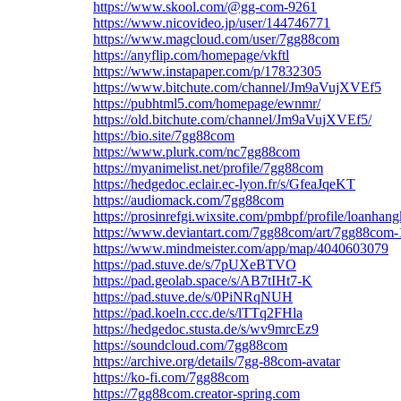
https://www.skool.com/@gg-com-9261
https://www.nicovideo.jp/user/144746771
https://www.magcloud.com/user/7gg88com
https://anyflip.com/homepage/vkftl
https://www.instapaper.com/p/17832305
https://www.bitchute.com/channel/Jm9aVujXVEf5
https://pubhtml5.com/homepage/ewnmr/
https://old.bitchute.com/channel/Jm9aVujXVEf5/
https://bio.site/7gg88com
https://www.plurk.com/nc7gg88com
https://myanimelist.net/profile/7gg88com
https://hedgedoc.eclair.ec-lyon.fr/s/GfeaJqeKT
https://audiomack.com/7gg88com
https://prosinrefgi.wixsite.com/pmbpf/profile/loanha
https://www.deviantart.com/7gg88com/art/7gg88com
https://www.mindmeister.com/app/map/4040603079
https://pad.stuve.de/s/7pUXeBTVO
https://pad.geolab.space/s/AB7tIHt7-K
https://pad.stuve.de/s/0PiNRqNUH
https://pad.koeln.ccc.de/s/lTTq2FHla
https://hedgedoc.stusta.de/s/wv9mrcEz9
https://soundcloud.com/7gg88com
https://archive.org/details/7gg-88com-avatar
https://ko-fi.com/7gg88com
https://7gg88com.creator-spring.com