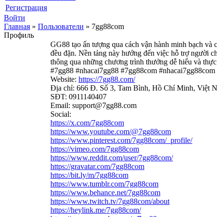
Регистрация
Войти
Главная
»
Пользователи
»
7gg88com
Профиль
GG88 tạo ấn tượng qua cách vận hành minh bạch và c
đều đặn. Nền tảng này hướng đến việc hỗ trợ người ch
thông qua những chương trình thưởng dễ hiểu và thực
#7gg88 #nhacai7gg88 #7gg88com #nhacai7gg88com
Website:
https://7gg88.com/
Địa chỉ: 666 Đ. Số 3, Tam Bình, Hồ Chí Minh, Việt 
SĐT: 0911140407
Email: support@7gg88.com
Social:
https://x.com/7gg88com
https://www.youtube.com/@7gg88com
https://www.pinterest.com/7gg88com/_profile/
https://vimeo.com/7gg88com
https://www.reddit.com/user/7gg88com/
https://gravatar.com/7gg88com
https://bit.ly/m/7gg88com
https://www.tumblr.com/7gg88com
https://www.behance.net/7gg88com
https://www.twitch.tv/7gg88com/about
https://heylink.me/7gg88com/