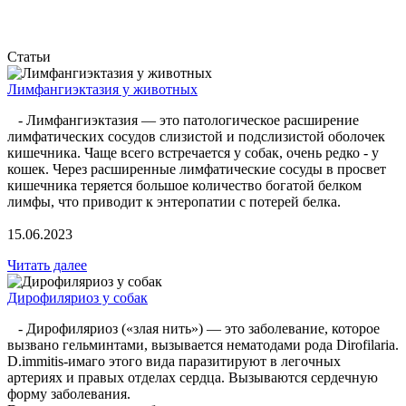
Статьи
Лимфангиэктазия у животных
- Лимфангиэктазия — это патологическое расширение
лимфатических сосудов слизистой и подслизистой оболочек
кишечника. Чаще всего встречается у собак, очень редко - у
кошек. Через расширенные лимфатические сосуды в просвет
кишечника теряется большое количество богатой белком
лимфы, что приводит к энтеропатии с потерей белка.
15.06.2023
Читать далее
Дирофиляриоз у собак
- Дирофиляриоз («злая нить») — это заболевание, которое
вызвано гельминтами, вызывается нематодами рода Dirofilaria.
D.immitis-имаго этого вида паразитируют в легочных
артериях и правых отделах сердца. Вызываются сердечную
форму заболевания.