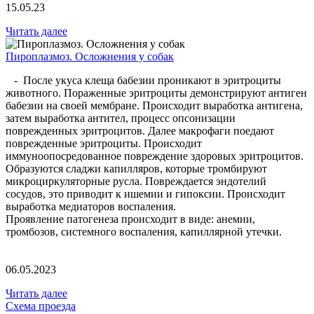
15.05.23
Читать далее
Пироплазмоз. Осложнения у собак
- После укуса клеща бабезии проникают в эритроциты
животного. Пораженные эритроциты демонстрируют антиген
бабезии на своей мембране. Происходит выработка антигена,
затем выработка антител, процесс опсонизации
поврежденных эритроцитов. Далее макрофаги поедают
поврежденные эритроциты. Происходит
иммуноопосредованное повреждение здоровых эритроцитов.
Образуются сладжи капилляров, которые тромбируют
микроциркуляторные русла. Повреждается эндотелий
сосудов, это приводит к ишемии и гипоксии. Происходит
выработка медиаторов воспаления.
Проявление патогенеза происходит в виде: анемии,
тромбозов, системного воспаления, капиллярной утечки.
06.05.2023
Читать далее
Схема проезда