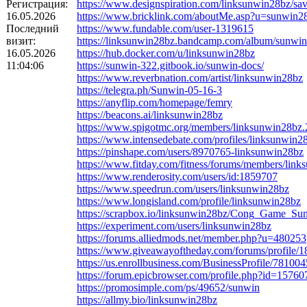
Регистрация:
https://www.designspiration.com/linksunwin28bz/sav
16.05.2026
https://www.bricklink.com/aboutMe.asp?u=sunwin2
Последний
https://www.fundable.com/user-1319615
визит:
https://linksunwin28bz.bandcamp.com/album/sunwin
16.05.2026
https://hub.docker.com/u/linksunwin28bz
11:04:06
https://sunwin-322.gitbook.io/sunwin-docs/
https://www.reverbnation.com/artist/linksunwin28bz
https://telegra.ph/Sunwin-05-16-3
https://anyflip.com/homepage/femry
https://beacons.ai/linksunwin28bz
https://www.spigotmc.org/members/linksunwin28bz
https://www.intensedebate.com/profiles/linksunwin2
https://pinshape.com/users/8970765-linksunwin28bz
https://www.fitday.com/fitness/forums/members/lin
https://www.renderosity.com/users/id:1859707
https://www.speedrun.com/users/linksunwin28bz
https://www.longisland.com/profile/linksunwin28bz
https://scrapbox.io/linksunwin28bz/Cong_Game_Su
https://experiment.com/users/linksunwin28bz
https://forums.alliedmods.net/member.php?u=480253
https://www.giveawayoftheday.com/forums/profile/
https://us.enrollbusiness.com/BusinessProfile/78100
https://forum.epicbrowser.com/profile.php?id=15760
https://promosimple.com/ps/49652/sunwin
https://allmy.bio/linksunwin28bz