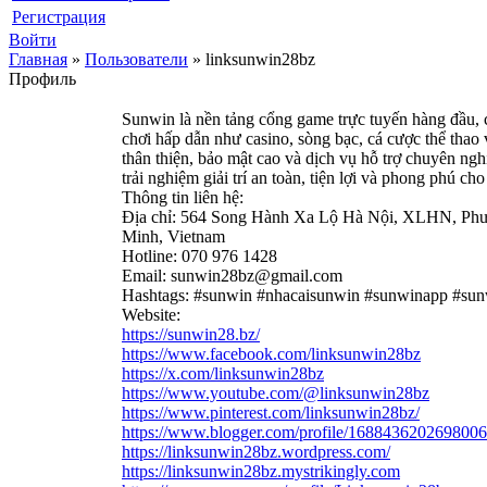
Регистрация
Войти
Главная
»
Пользователи
»
linksunwin28bz
Профиль
Sunwin là nền tảng cổng game trực tuyến hàng đầu, 
chơi hấp dẫn như casino, sòng bạc, cá cược thể thao v
thân thiện, bảo mật cao và dịch vụ hỗ trợ chuyên n
trải nghiệm giải trí an toàn, tiện lợi và phong phú ch
Thông tin liên hệ:
Địa chỉ: 564 Song Hành Xa Lộ Hà Nội, XLHN, Ph
Minh, Vietnam
Hotline: 070 976 1428
Email: sunwin28bz@gmail.com
Hashtags: #sunwin #nhacaisunwin #sunwinapp #sunw
Website:
https://sunwin28.bz/
https://www.facebook.com/linksunwin28bz
https://x.com/linksunwin28bz
https://www.youtube.com/@linksunwin28bz
https://www.pinterest.com/linksunwin28bz/
https://www.blogger.com/profile/168843620269800
https://linksunwin28bz.wordpress.com/
https://linksunwin28bz.mystrikingly.com