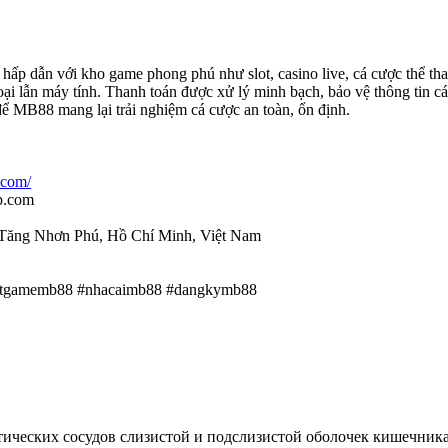
 hấp dẫn với kho game phong phú như slot, casino live, cá cược thể th
thoại lẫn máy tính. Thanh toán được xử lý minh bạch, bảo vệ thông tin
 để MB88 mang lại trải nghiệm cá cược an toàn, ổn định.
.com/
p.com
 Tăng Nhơn Phú, Hồ Chí Minh, Việt Nam
otgamemb88 #nhacaimb88 #dangkymb88
ских сосудов слизистой и подслизистой оболочек кишечника. Ча