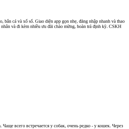
ao, bắn cá và xổ số. Giao diện app gọn nhẹ, đăng nhập nhanh và thao
 cá nhân và đi kèm nhiều ưu đãi chào mừng, hoàn trả định kỳ. CSKH
ще всего встречается у собак, очень редко - у кошек. Через