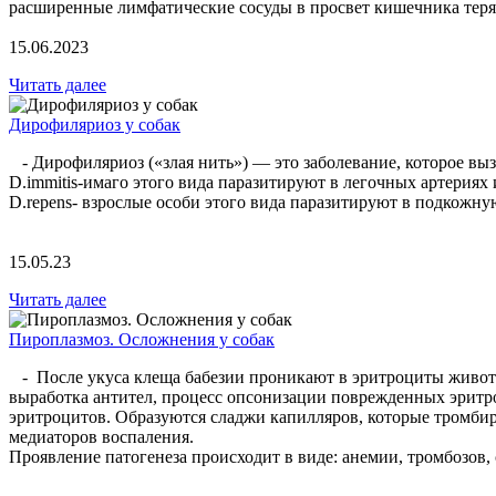
расширенные лимфатические сосуды в просвет кишечника теряе
15.06.2023
Читать далее
Дирофиляриоз у собак
- Дирофиляриоз («злая нить») — это заболевание, которое вызв
D.immitis-имаго этого вида паразитируют в легочных артериях
D.repens- взрослые особи этого вида паразитируют в подкож
15.05.23
Читать далее
Пироплазмоз. Осложнения у собак
- После укуса клеща бабезии проникают в эритроциты животн
выработка антител, процесс опсонизации поврежденных эрит
эритроцитов. Образуются сладжи капилляров, которые тромби
медиаторов воспаления.
Проявление патогенеза происходит в виде: анемии, тромбозов,