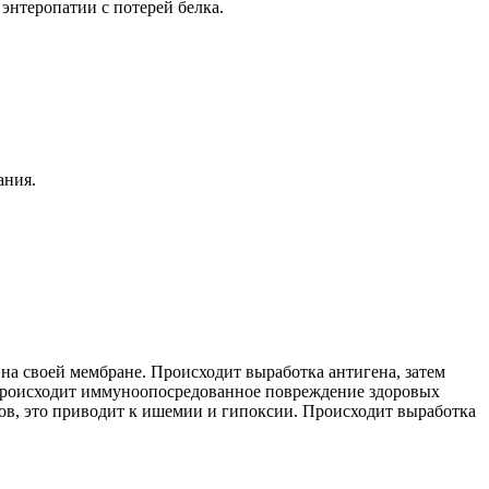
энтеропатии с потерей белка.
ания.
а своей мембране. Происходит выработка антигена, затем
Происходит иммуноопосредованное повреждение здоровых
ов, это приводит к ишемии и гипоксии. Происходит выработка