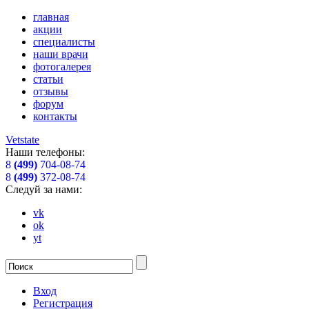
главная
акции
специалисты
наши врачи
фотогалерея
статьи
отзывы
форум
контакты
Vetstate
Наши телефоны:
8
(499)
704-08-74
8
(499)
372-08-74
Следуй за нами:
vk
ok
yt
Вход
Регистрация