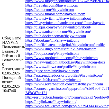
https://www.blogger.com/profile/1137746398626379
https://gravatar.com/9haywinitcom
https://issuu.com/9haywinitcom
https://www.tumblr.com/9haywinitcom
https://www.twitch.tv/9haywinitcom/about
https://9haywinitcom.bandcamp.com/album/haywin
https://disqus.com/by/9haywinitcom/about/
https://www.mixcloud.com/9haywinitcom/
https://hub.docker.com/u/9haywinitcom
Cổng Game
https://about.me/link9haywinitcom/
HAYWIN
https://profile.hatena.ne.jp/link9haywinitcom/profile
Пользователь
https://www.diigo.com/user/link9haywinitcom
Баллов:
0
https://500px.com/p/9haywinitcom
Рейтинг:
0
https://www.producthunt.com/@9haywinitcom
Голосование:
https://9haywinitcom.gitbook.io/9haywinitcom-docs
0
https://www.zillow.com/profile/9haywinitcom
Регистрация:
https://gitee.com/link9haywinitcom
02.05.2026
https://app.readthedocs.org/profiles/9haywinitcom/
Последний
https://sketchfab.com/9haywinitcom
визит:
https://www.reverbnation.com/artist/9haywinitcom
02.05.2026
https://connect.garmin.com/app/profile/7cb91907-727
10:47:46
345a3f7ac121
http://resurrection.bungie.org/forum/index.pl?profile
https://heylink.me/9haywinitcom/
https://www.walkscore.com/people/339434434522/h