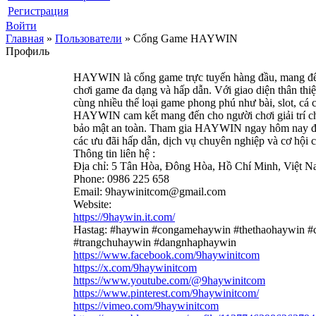
Регистрация
Войти
Главная
»
Пользователи
»
Cổng Game HAYWIN
Профиль
HAYWIN là cổng game trực tuyến hàng đầu, mang đế
chơi game đa dạng và hấp dẫn. Với giao diện thân thiệ
cùng nhiều thể loại game phong phú như bài, slot, cá 
HAYWIN cam kết mang đến cho người chơi giải trí ch
bảo mật an toàn. Tham gia HAYWIN ngay hôm nay đ
các ưu đãi hấp dẫn, dịch vụ chuyên nghiệp và cơ hội c
Thông tin liên hệ :
Địa chỉ: 5 Tân Hòa, Đông Hòa, Hồ Chí Minh, Việt 
Phone: 0986 225 658
Email: 9haywinitcom@gmail.com
Website:
https://9haywin.it.com/
Hastag: #haywin #congamehaywin #thethaohaywin #
#trangchuhaywin #dangnhaphaywin
https://www.facebook.com/9haywinitcom
https://x.com/9haywinitcom
https://www.youtube.com/@9haywinitcom
https://www.pinterest.com/9haywinitcom/
https://vimeo.com/9haywinitcom