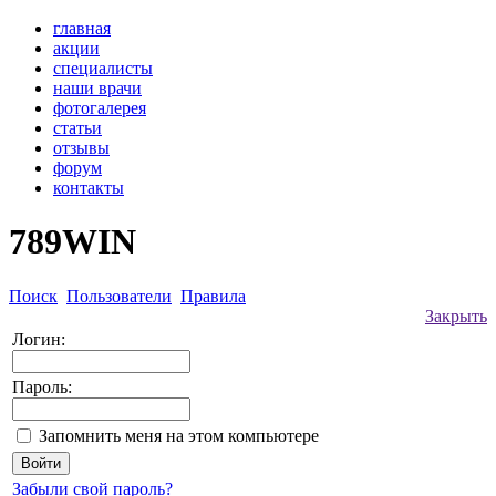
главная
акции
специалисты
наши врачи
фотогалерея
статьи
отзывы
форум
контакты
789WIN
Поиск
Пользователи
Правила
Закрыть
Логин:
Пароль:
Запомнить меня на этом компьютере
Забыли свой пароль?