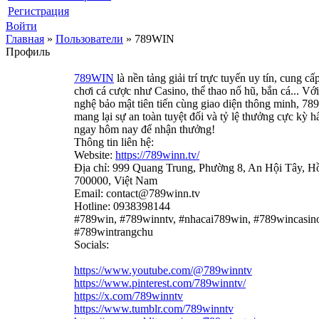
Регистрация
Войти
Главная
»
Пользователи
»
789WIN
Профиль
789WIN
là nền tảng giải trí trực tuyến uy tín, cung cấ
chơi cá cược như Casino, thể thao nổ hũ, bắn cá... Vớ
nghệ bảo mật tiên tiến cùng giao diện thông minh, 7
mang lại sự an toàn tuyệt đối và tỷ lệ thưởng cực kỳ 
ngay hôm nay để nhận thưởng!
Thông tin liên hệ:
Website:
https://789winn.tv/
Địa chỉ: 999 Quang Trung, Phường 8, An Hội Tây, H
700000, Việt Nam
Email: contact@789winn.tv
Hotline: 0938398144
#789win, #789winntv, #nhacai789win, #789wincasino
#789wintrangchu
Socials:
https://www.youtube.com/@789winntv
https://www.pinterest.com/789winntv/
https://x.com/789winntv
https://www.tumblr.com/789winntv