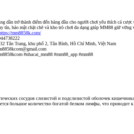
ng dần trở thành điểm đến hàng đầu cho người chơi yêu thích cá cược trự
uy tín, bảo mật chặt chẽ và kho trò chơi đa dạng giúp MM88 giữ vững vị t
https://mm8858k.com/
944738222
132 Tân Trang, khu phố 2, Tân Bình, Hồ Chí Minh, Việt Nam
mm8858kcom@gmail.com
mm8858kcom #nhacai_mm88 #mm88_app #mm88
ских сосудов слизистой и подслизистой оболочек кишечника. Ча
тся большое количество богатой белком лимфы, что приводит к 