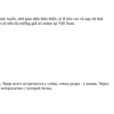
c tuyến, nhờ giao diện thân thiện, tỷ lệ kèo cao và nạp rút linh
rí trên thị trường giải trí online tại Việt Nam.
ще всего встречается у собак, очень редко - у кошек. Через
энтеропатии с потерей белка.