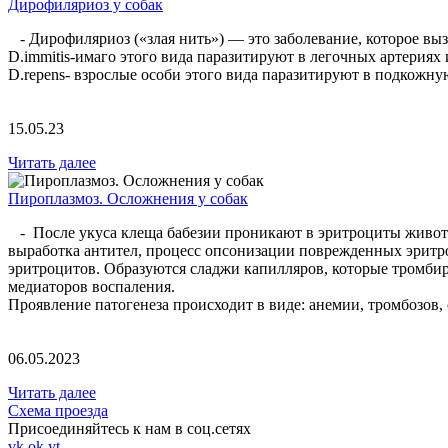
Дирофиляриоз у собак
- Дирофиляриоз («злая нить») — это заболевание, которое вызв
D.immitis-имаго этого вида паразитируют в легочных артериях
D.repens- взрослые особи этого вида паразитируют в подкож
15.05.23
Читать далее
Пироплазмоз. Осложнения у собак
- После укуса клеща бабезии проникают в эритроциты животн
выработка антител, процесс опсонизации поврежденных эрит
эритроцитов. Образуются сладжи капилляров, которые тромби
медиаторов воспаления.
Проявление патогенеза происходит в виде: анемии, тромбозов,
06.05.2023
Читать далее
Схема проезда
Присоединяйтесь к нам в соц.сетях
vk
ok
yt