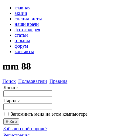
главная
акции
специалисты
наши врачи
фотогалерея
статьи
отзывы
форум
контакты
mm 88
Поиск
Пользователи
Правила
Логин:
Пароль:
Запомнить меня на этом компьютере
Забыли свой пароль?
Регистрация