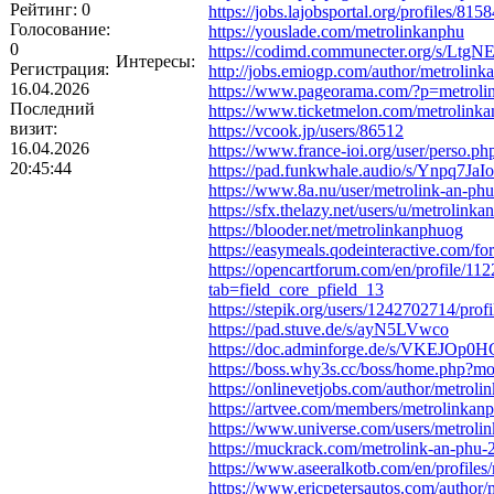
Рейтинг:
0
https://jobs.lajobsportal.org/profiles/81
Голосование:
https://youslade.com/metrolinkanphu
0
https://codimd.communecter.org/s/Lt
Интересы:
Регистрация:
http://jobs.emiogp.com/author/metrolin
16.04.2026
https://www.pageorama.com/?p=metroli
Последний
https://www.ticketmelon.com/metrolink
визит:
https://vcook.jp/users/86512
16.04.2026
https://www.france-ioi.org/user/perso.
20:45:44
https://pad.funkwhale.audio/s/Ynpq7JaIo
https://www.8a.nu/user/metrolink-an-phu
https://sfx.thelazy.net/users/u/metrolinka
https://blooder.net/metrolinkanphuog
https://easymeals.qodeinteractive.com/fo
https://opencartforum.com/en/profile/11
tab=field_core_pfield_13
https://stepik.org/users/1242702714/prof
https://pad.stuve.de/s/ayN5LVwco
https://doc.adminforge.de/s/VKEJOp0
https://boss.why3s.cc/boss/home.php?
https://onlinevetjobs.com/author/metroli
https://artvee.com/members/metrolinkanp
https://www.universe.com/users/metrol
https://muckrack.com/metrolink-an-phu-
https://www.aseeralkotb.com/en/profile
https://www.ericpetersautos.com/author/