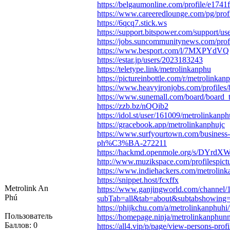
https://belgaumonline.com/profile/e17
https://www.careeredlounge.com/pg/profi
https://6qcq7.stick.ws
https://support.bitspower.com/support/us
https://jobs.suncommunitynews.com/prof
https://www.besport.com/l/7MXPYdVQ
https://estar.jp/users/2023183243
https://teletype.link/metrolinkanphu
https://pictureinbottle.com/r/metrolinka
https://www.heavyironjobs.com/profiles
https://www.sunemall.com/board/board
https://zzb.bz/nQOib2
https://idol.st/user/161009/metrolinkanph
https://gracebook.app/metrolinkanphujc
https://www.surfyourtown.com/business-s
ph%C3%BA-272211
https://hackmd.openmole.org/s/DYrd
http://www.muzikspace.com/profilespict
https://www.indiehackers.com/metrolink
https://snippet.host/fcxffx
Metrolink An
https://www.ganjingworld.com/channel
Phú
subTab=all&tab=about&subtabshowing=
https://phijkchu.com/a/metrolinkanphuhi
Пользователь
https://homepage.ninja/metrolinkanphun
Баллов:
0
https://all4.vip/p/page/view-persons-pro