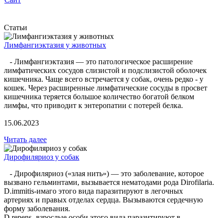
Статьи
Лимфангиэктазия у животных
- Лимфангиэктазия — это патологическое расширение
лимфатических сосудов слизистой и подслизистой оболочек
кишечника. Чаще всего встречается у собак, очень редко - у
кошек. Через расширенные лимфатические сосуды в просвет
кишечника теряется большое количество богатой белком
лимфы, что приводит к энтеропатии с потерей белка.
15.06.2023
Читать далее
Дирофиляриоз у собак
- Дирофиляриоз («злая нить») — это заболевание, которое
вызвано гельминтами, вызывается нематодами рода Dirofilaria.
D.immitis-имаго этого вида паразитируют в легочных
артериях и правых отделах сердца. Вызываются сердечную
форму заболевания.
D.repens- взрослые особи этого вида паразитируют в