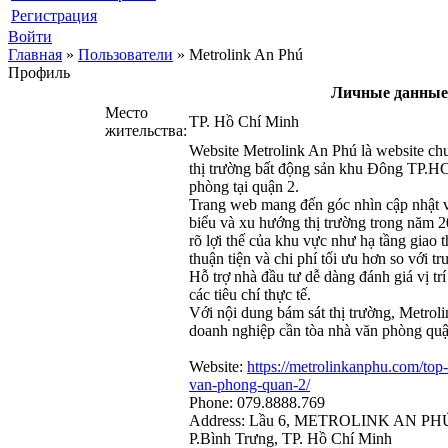
Регистрация
Войти
Главная
»
Пользователи
»
Metrolink An Phú
Профиль
Личные данные
Место
TP. Hồ Chí Minh
жительства:
Website Metrolink An Phú là website chu
thị trường bất động sản khu Đông TP.HC
phòng tại quận 2.
Trang web mang đến góc nhìn cập nhật v
biểu và xu hướng thị trường trong năm 
rõ lợi thế của khu vực như hạ tầng giao 
thuận tiện và chi phí tối ưu hơn so với tr
Hỗ trợ nhà đầu tư dễ dàng đánh giá vị tr
các tiêu chí thực tế.
Với nội dung bám sát thị trường, Metroli
doanh nghiệp cần tòa nhà văn phòng quận
Website:
https://metrolinkanphu.com/top
van-phong-quan-2/
Phone: 079.8888.769
Address: Lầu 6, METROLINK AN PHÚ, 
P.Bình Trưng, TP. Hồ Chí Minh