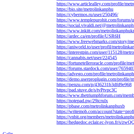
https://www.articlealley.com/profile/met
https://bio.site/metrolinkanphu
https://cybermos.ru/user/250496/
https://www.templepurohit.com/forums/u
https://social.vivaldi.net/@metrolinkanp
https://www.inkitt.com/metrolinkanphu
https://ardec.ca/en/profile/USR6H
https://www.freewebmarks.com/story/met
https://aniworld.to/user/profil/metrolink
https://interestpin.com/user/115128/metr
https://cannabis.net/user/224545
https://fortunetelleroracle.com/profile/m
https://forums.stardock.com/user/765940
https://advego.com/profile/metrolinkanph
https://demo.userproplugin.com/profile/m
https://penzu.com/p/436231b3dfd9e968
https://pad.stuve.de/s/tvPtvpc3C
https://www.thetriumphforum.com/memb
https://notepad.pw/29icrulx
https://pbase.com/metrolinkanphuxb
https://writemob.com/account?state=prof
https://vnbit.org/members/metrolinkanph
https://hedgedoc.eclair.ec-lyon.fr/s/z
Сайт