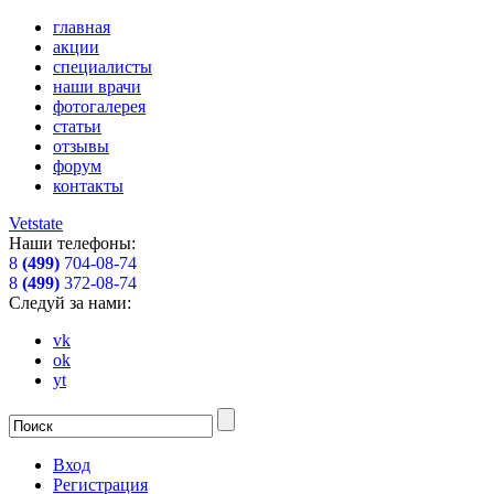
главная
акции
специалисты
наши врачи
фотогалерея
статьи
отзывы
форум
контакты
Vetstate
Наши телефоны:
8
(499)
704-08-74
8
(499)
372-08-74
Следуй за нами:
vk
ok
yt
Вход
Регистрация