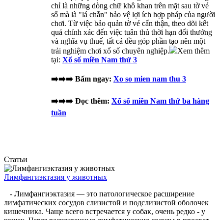
chỉ là những dòng chữ khô khan trên mặt sau tờ vé
số mà là "lá chắn" bảo vệ lợi ích hợp pháp của người
chơi. Từ việc bảo quản tờ vé cẩn thận, theo dõi kết
quả chính xác đến việc tuân thủ thời hạn đổi thưởng
và nghĩa vụ thuế, tất cả đều góp phần tạo nên một
trải nghiệm chơi xổ số chuyên nghiệp.
Xem thêm
tại:
Xổ số miền Nam thứ 3
➡️➡️➡️ Bấm ngay:
Xo so mien nam thu 3
➡️➡️➡️ Đọc thêm:
Xổ số miền Nam thứ ba hàng
tuần
Статьи
Лимфангиэктазия у животных
- Лимфангиэктазия — это патологическое расширение
лимфатических сосудов слизистой и подслизистой оболочек
кишечника. Чаще всего встречается у собак, очень редко - у