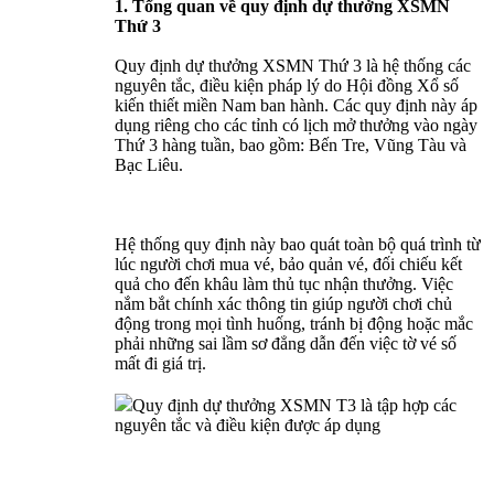
1. Tổng quan về quy định dự thưởng XSMN
Thứ 3
Quy định dự thưởng XSMN Thứ 3 là hệ thống các
nguyên tắc, điều kiện pháp lý do Hội đồng Xổ số
kiến thiết miền Nam ban hành. Các quy định này áp
dụng riêng cho các tỉnh có lịch mở thưởng vào ngày
Thứ 3 hàng tuần, bao gồm: Bến Tre, Vũng Tàu và
Bạc Liêu.
Hệ thống quy định này bao quát toàn bộ quá trình từ
lúc người chơi mua vé, bảo quản vé, đối chiếu kết
quả cho đến khâu làm thủ tục nhận thưởng. Việc
nắm bắt chính xác thông tin giúp người chơi chủ
động trong mọi tình huống, tránh bị động hoặc mắc
phải những sai lầm sơ đẳng dẫn đến việc tờ vé số
mất đi giá trị.
Quy định dự thưởng XSMN T3 là tập hợp các
nguyên tắc và điều kiện được áp dụng