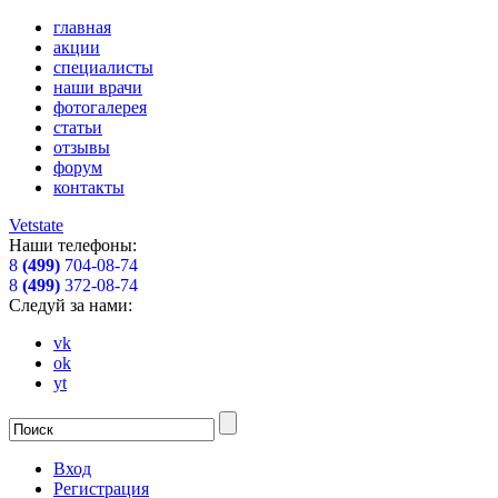
главная
акции
специалисты
наши врачи
фотогалерея
статьи
отзывы
форум
контакты
Vetstate
Наши телефоны:
8
(499)
704-08-74
8
(499)
372-08-74
Следуй за нами:
vk
ok
yt
Вход
Регистрация