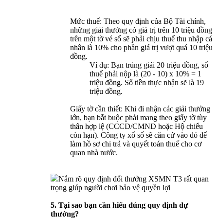
Mức thuế: Theo quy định của Bộ Tài chính,
những giải thưởng có giá trị trên 10 triệu đồng
trên một tờ vé số sẽ phải chịu thuế thu nhập cá
nhân là 10% cho phần giá trị vượt quá 10 triệu
đồng.
Ví dụ: Bạn trúng giải 20 triệu đồng, số
thuế phải nộp là (20 - 10) x 10% = 1
triệu đồng. Số tiền thực nhận sẽ là 19
triệu đồng.
Giấy tờ cần thiết: Khi đi nhận các giải thưởng
lớn, bạn bắt buộc phải mang theo giấy tờ tùy
thân hợp lệ (CCCD/CMND hoặc Hộ chiếu
còn hạn). Công ty xổ số sẽ căn cứ vào đó để
làm hồ sơ chi trả và quyết toán thuế cho cơ
quan nhà nước.
Nắm rõ quy định đổi thưởng XSMN T3 rất quan
trọng giúp người chơi bảo vệ quyền lợi
5. Tại sao bạn cần hiểu đúng quy định dự
thưởng?