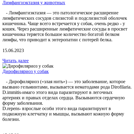
Лимфангиэктазия у животных
- Лимфангиэктазия — это патологическое расширение
лимфатических сосудов слизистой и подслизистой оболочек
кишечника. Чаще всего встречается у собак, очень редко - у
кошек. Через расширенные лимфатические сосуды в просвет
кишечника теряется большое количество богатой белком
лимфы, что приводит к энтеропатии с потерей белка.
15.06.2023
Читать далее
Дирофиляриоз у собак
- Дирофиляриоз («злая нить») — это заболевание, которое
вызвано гельминтами, вызывается нематодами рода Dirofilaria.
D.immitis-имаго этого вида паразитируют в легочных
артериях и правых отделах сердца. Вызываются сердечную
форму заболевания.
D.repens- взрослые особи этого вида паразитируют в
подкожную клетчатку и мышцы, вызывают кожную форму
болезни.