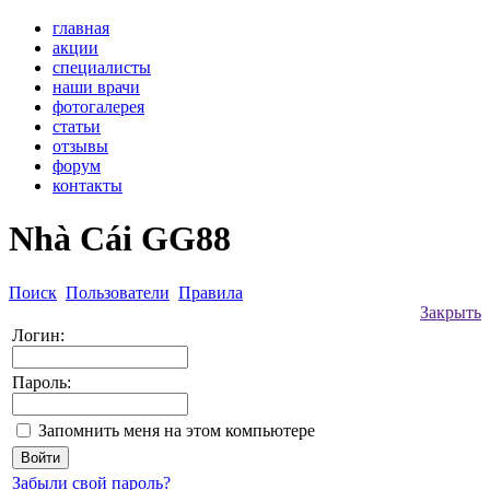
главная
акции
специалисты
наши врачи
фотогалерея
статьи
отзывы
форум
контакты
Nhà Cái GG88
Поиск
Пользователи
Правила
Закрыть
Логин:
Пароль:
Запомнить меня на этом компьютере
Забыли свой пароль?