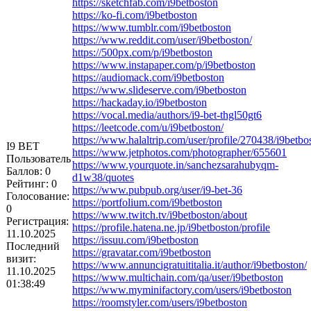
https://sketchfab.com/i9betboston
https://ko-fi.com/i9betboston
https://www.tumblr.com/i9betboston
https://www.reddit.com/user/i9betboston/
https://500px.com/p/i9betboston
https://www.instapaper.com/p/i9betboston
https://audiomack.com/i9betboston
https://www.slideserve.com/i9betboston
https://hackaday.io/i9betboston
https://vocal.media/authors/i9-bet-thgl50gt6
https://leetcode.com/u/i9betboston/
https://www.halaltrip.com/user/profile/270438/i9betbo
I9 BET
https://www.jetphotos.com/photographer/655601
Пользователь
https://www.yourquote.in/sanchezsarahubyqm-
Баллов:
0
d1w38/quotes
Рейтинг:
0
https://www.pubpub.org/user/i9-bet-36
Голосование:
https://portfolium.com/i9betboston
0
https://www.twitch.tv/i9betboston/about
Регистрация:
https://profile.hatena.ne.jp/i9betboston/profile
11.10.2025
https://issuu.com/i9betboston
Последний
https://gravatar.com/i9betboston
визит:
https://www.annuncigratuititalia.it/author/i9betboston/
11.10.2025
https://www.multichain.com/qa/user/i9betboston
01:38:49
https://www.myminifactory.com/users/i9betboston
https://roomstyler.com/users/i9betboston