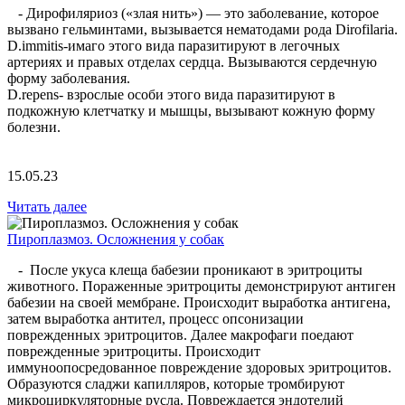
- Дирофиляриоз («злая нить») — это заболевание, которое
вызвано гельминтами, вызывается нематодами рода Dirofilaria.
D.immitis-имаго этого вида паразитируют в легочных
артериях и правых отделах сердца. Вызываются сердечную
форму заболевания.
D.repens- взрослые особи этого вида паразитируют в
подкожную клетчатку и мышцы, вызывают кожную форму
болезни.
15.05.23
Читать далее
Пироплазмоз. Осложнения у собак
- После укуса клеща бабезии проникают в эритроциты
животного. Пораженные эритроциты демонстрируют антиген
бабезии на своей мембране. Происходит выработка антигена,
затем выработка антител, процесс опсонизации
поврежденных эритроцитов. Далее макрофаги поедают
поврежденные эритроциты. Происходит
иммуноопосредованное повреждение здоровых эритроцитов.
Образуются сладжи капилляров, которые тромбируют
микроциркуляторные русла. Повреждается эндотелий